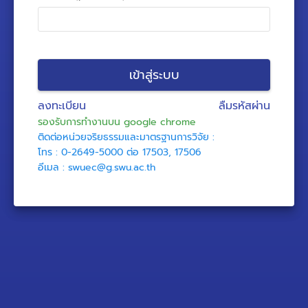
เข้าสู่ระบบ
ลงทะเบียน
ลืมรหัสผ่าน
รองรับการทํางานบน google chrome
ติดต่อหน่วยจริยธรรมและมาตรฐานการวิจัย :
โทร : 0-2649-5000 ต่อ 17503, 17506
อีเมล : swuec@g.swu.ac.th