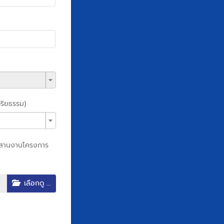
ริยธรรม)
ะสานงานโครงการ
เลือกดู …